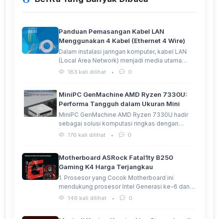
Panduan Pemasangan Kabel LAN
Menggunakan 4 Kabel (Ethernet 4 Wire)
Dalam instalasi jaringan komputer, kabel LAN
(Local Area Network) menjadi media utama…
183 kali dilihat
•
0
MiniPC GenMachine AMD Ryzen 7330U:
Performa Tangguh dalam Ukuran Mini
MiniPC GenMachine AMD Ryzen 7330U hadir
sebagai solusi komputasi ringkas dengan
performa…
176 kali dilihat
•
0
Motherboard ASRock Fatal1ty B250
Gaming K4 Harga Terjangkau
1. Prosesor yang Cocok Motherboard ini
mendukung prosesor Intel Generasi ke-6 dan…
146 kali dilihat
•
0