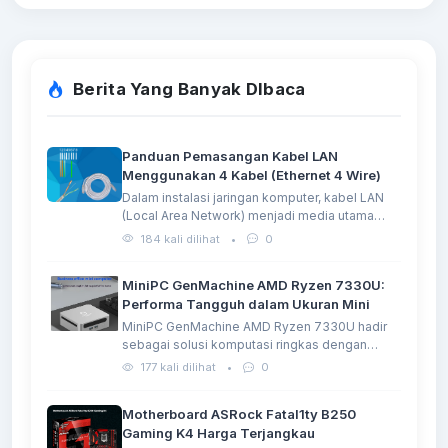
Berita Yang Banyak DIbaca
Panduan Pemasangan Kabel LAN
Menggunakan 4 Kabel (Ethernet 4 Wire)
Dalam instalasi jaringan komputer, kabel LAN
(Local Area Network) menjadi media utama…
184 kali dilihat
•
0
MiniPC GenMachine AMD Ryzen 7330U:
Performa Tangguh dalam Ukuran Mini
MiniPC GenMachine AMD Ryzen 7330U hadir
sebagai solusi komputasi ringkas dengan
performa…
177 kali dilihat
•
0
Motherboard ASRock Fatal1ty B250
Gaming K4 Harga Terjangkau