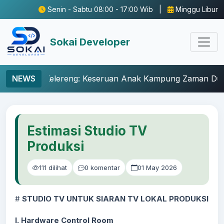
Senin - Sabtu 08:00 - 17:00 Wib |
Minggu Libur
Sokai Developer
Kelereng: Keseruan Anak Kampung Zaman Dulu
NEWS
Perm
Estimasi Studio TV
Produksi
111 dilihat
0 komentar
01 May 2026
#
STUDIO TV UNTUK SIARAN TV LOKAL PRODUKSI
I. Hardware Control Room