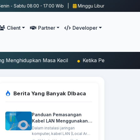
enin - Sabtu 08:00 - 17:00 Wib |
Minggu Libur
Client
Partner
Developer
Masa Kecil
Ketika Penutup Balang Asam Durian Terb
Berita Yang Banyak DIbaca
Panduan Pemasangan
Kabel LAN Menggunakan 4
Kabel (Ethernet 4 Wire)
Dalam instalasi jaringan
komputer, kabel LAN (Local Area
Network) menjadi media