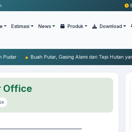
m
S
le
Estimasi
News
Produk
Download
Putar, Gasing Alami dari Tepi Hutan yang Menghidupkan 
 Office
26
——————————————————–