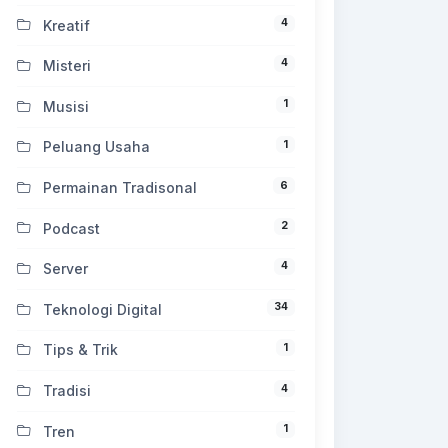
4
Kreatif
4
Misteri
1
Musisi
1
Peluang Usaha
6
Permainan Tradisonal
2
Podcast
4
Server
34
Teknologi Digital
1
Tips & Trik
4
Tradisi
1
Tren