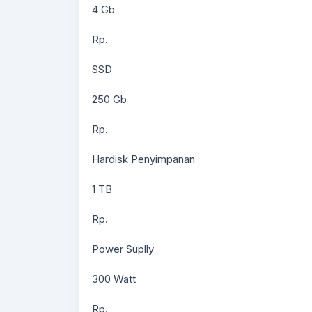
4 Gb
Rp.
SSD
250 Gb
Rp.
Hardisk Penyimpanan
1 TB
Rp.
Power Suplly
300 Watt
Rp.