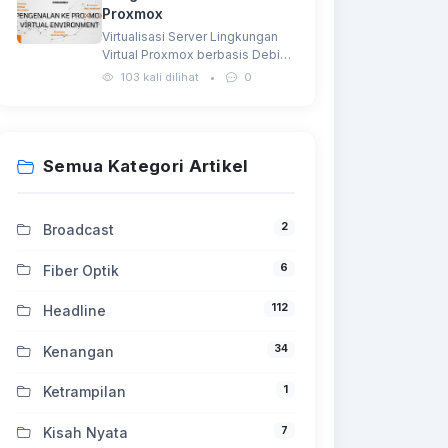
Proxmox
Virtualisasi Server Lingkungan
Virtual Proxmox berbasis Debian
GNU/Linux dan menggunakan
103 kali dilihat
•
0
Kernel Linux…
Semua Kategori Artikel
2
Broadcast
6
Fiber Optik
112
Headline
34
Kenangan
1
Ketrampilan
7
Kisah Nyata