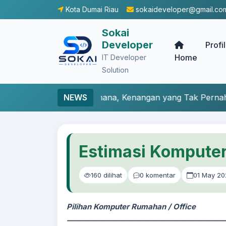
Kota Dumai Riau
sokaideveloper@gmail.co
Sokai
Developer
Profi
Home
IT Developer
Solution
ah Sederhana, Kenangan yang Tak Pernah Pudar
NEWS
Buah 
Estimasi Komputer
160 dilihat
0 komentar
01 May 20
Pilihan Komputer Rumahan / Office
—————————————————————