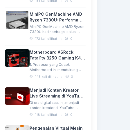
181 kali dilihat
•
0
utama…
MiniPC GenMachine AMD
Ryzen 7330U: Performa
Tangguh dalam Ukuran
MiniPC GenMachine AMD Ryzen
Mini
7330U hadir sebagai solusi
komputasi ringkas dengan
172 kali dilihat
•
0
performa…
Motherboard ASRock
Fatal1ty B250 Gaming K4
Harga Terjangkau
1. Prosesor yang Cocok
Motherboard ini mendukung
prosesor Intel Generasi ke-6
145 kali dilihat
•
0
dan…
Menjadi Konten Kreator
Live Streaming di YouTube:
Peluang dan Tantangan
Di era digital saat ini, menjadi
konten kreator di YouTube
bukan lagi…
118 kali dilihat
•
0
Pengenalan Virtual Mesin