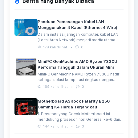
Berita Yang Banyak DIbaca
Panduan Pemasangan Kabel LAN
Menggunakan 4 Kabel (Ethernet 4 Wire)
Dalam instalasi jaringan komputer, kabel LAN
(Local Area Network) menjadi media utama…
179 kali dilihat
•
0
MiniPC GenMachine AMD Ryzen 7330U:
Performa Tangguh dalam Ukuran Mini
MiniPC GenMachine AMD Ryzen 7330U hadir
sebagai solusi komputasi ringkas dengan
performa…
169 kali dilihat
•
0
Motherboard ASRock Fatal1ty B250
Gaming K4 Harga Terjangkau
1. Prosesor yang Cocok Motherboard ini
mendukung prosesor Intel Generasi ke-6 dan…
144 kali dilihat
•
0