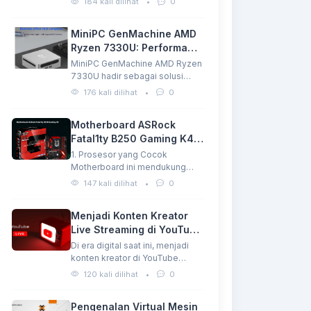
184 kali dilihat
•
0
utama…
MiniPC GenMachine AMD
Ryzen 7330U: Performa
Tangguh dalam Ukuran
MiniPC GenMachine AMD Ryzen
Mini
7330U hadir sebagai solusi
komputasi ringkas dengan
176 kali dilihat
•
0
performa…
Motherboard ASRock
Fatal1ty B250 Gaming K4
Harga Terjangkau
1. Prosesor yang Cocok
Motherboard ini mendukung
prosesor Intel Generasi ke-6
147 kali dilihat
•
0
dan…
Menjadi Konten Kreator
Live Streaming di YouTube:
Peluang dan Tantangan
Di era digital saat ini, menjadi
konten kreator di YouTube
bukan lagi…
120 kali dilihat
•
0
Pengenalan Virtual Mesin