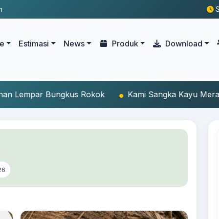
m
S
le
Estimasi
News
Produk
Download
Kami Sangka Kayu Meranti, Ternyata Kerbau Jalang
26