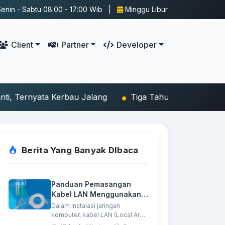
enin - Sabtu 08:00 - 17:00 Wib |
Minggu Libur
Client
Partner
Developer
Tiga Tahun Menuntut Ilmu di Sekolah Sederhana, Kena
Berita Yang Banyak DIbaca
Panduan Pemasangan
Kabel LAN Menggunakan 4
Kabel (Ethernet 4 Wire)
Dalam instalasi jaringan
komputer, kabel LAN (Local Area
Network) menjadi media