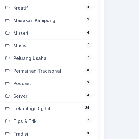
4
Kreatif
3
Masakan Kampung
4
Misteri
1
Musisi
1
Peluang Usaha
6
Permainan Tradisonal
2
Podcast
4
Server
34
Teknologi Digital
1
Tips & Trik
4
Tradisi