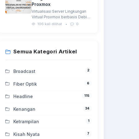
Proxmox
Virtualisasi Server Lingkungan
Virtual Proxmox berbasis Debian
GNU/Linux dan menggunakan
106 kali dilihat
•
0
Kernel Linux…
Semua Kategori Artikel
2
Broadcast
6
Fiber Optik
115
Headline
34
Kenangan
1
Ketrampilan
7
Kisah Nyata