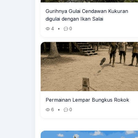
Gurihnya Gulai Cendawan Kukuran
digulai dengan Ikan Salai
4
•
0
Permainan Lempar Bungkus Rokok
6
•
0