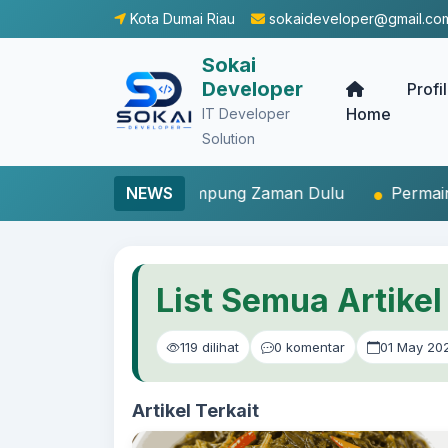
Kota Dumai Riau
sokaideveloper@gmail.co
Sokai
Developer
Profi
Home
IT Developer
Solution
g Zaman Dulu
NEWS
Permainan Lempar Bungkus Rokok
List Semua Artikel
119 dilihat
0 komentar
01 May 20
Artikel Terkait