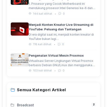
1. Prosesor yang Cocok Motherboard ini
mendukung prosesor Intel Generasi ke-6 dan…
144 kali dilihat
•
0
Menjadi Konten Kreator Live Streaming di
YouTube: Peluang dan Tantangan
Di era digital saat ini, menjadi konten kreator di
YouTube bukan lagi…
118 kali dilihat
•
0
Pengenalan Virtual Mesin Proxmox
Virtualisasi Server Lingkungan Virtual Proxmox
berbasis Debian GNU/Linux dan menggunakan
Kernel Linux…
103 kali dilihat
•
0
Semua Kategori Artikel
2
Broadcast