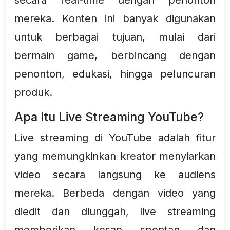
mereka. Konten ini banyak digunakan
untuk berbagai tujuan, mulai dari
bermain game, berbincang dengan
penonton, edukasi, hingga peluncuran
produk.
Apa Itu Live Streaming YouTube?
Live streaming di YouTube adalah fitur
yang memungkinkan kreator menyiarkan
video secara langsung ke audiens
mereka. Berbeda dengan video yang
diedit dan diunggah, live streaming
memberikan kesan spontan dan