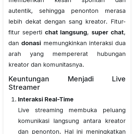
autentik, sehingga penonton merasa
lebih dekat dengan sang kreator. Fitur-
fitur seperti
chat langsung
,
super chat
,
dan
donasi
memungkinkan interaksi dua
arah yang mempererat hubungan
kreator dan komunitasnya.
Keuntungan Menjadi Live
Streamer
Interaksi Real-Time
Live streaming membuka peluang
komunikasi langsung antara kreator
dan penonton. Hal ini meningkatkan