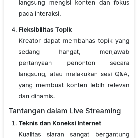
langsung mengisi konten dan fokus
pada interaksi.
Fleksibilitas Topik
Kreator dapat membahas topik yang
sedang hangat, menjawab
pertanyaan penonton secara
langsung, atau melakukan sesi Q&A,
yang membuat konten lebih relevan
dan dinamis.
Tantangan dalam Live Streaming
Teknis dan Koneksi Internet
Kualitas siaran sangat bergantung