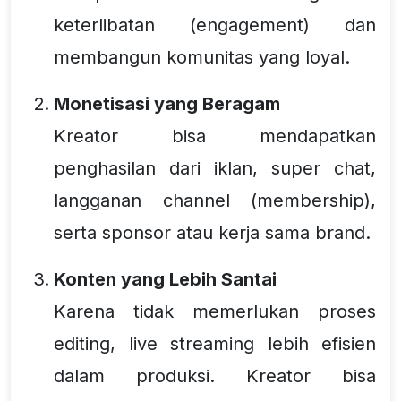
keterlibatan (engagement) dan
membangun komunitas yang loyal.
Monetisasi yang Beragam
Kreator bisa mendapatkan
penghasilan dari iklan, super chat,
langganan channel (membership),
serta sponsor atau kerja sama brand.
Konten yang Lebih Santai
Karena tidak memerlukan proses
editing, live streaming lebih efisien
dalam produksi. Kreator bisa