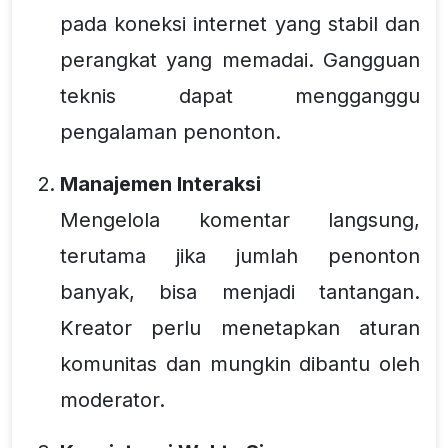
pada koneksi internet yang stabil dan
perangkat yang memadai. Gangguan
teknis dapat mengganggu
pengalaman penonton.
Manajemen Interaksi
Mengelola komentar langsung,
terutama jika jumlah penonton
banyak, bisa menjadi tantangan.
Kreator perlu menetapkan aturan
komunitas dan mungkin dibantu oleh
moderator.