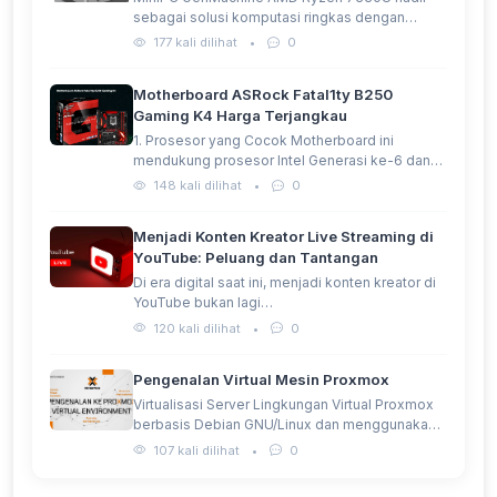
sebagai solusi komputasi ringkas dengan
performa…
177 kali dilihat
•
0
Motherboard ASRock Fatal1ty B250
Gaming K4 Harga Terjangkau
1. Prosesor yang Cocok Motherboard ini
mendukung prosesor Intel Generasi ke-6 dan…
148 kali dilihat
•
0
Menjadi Konten Kreator Live Streaming di
YouTube: Peluang dan Tantangan
Di era digital saat ini, menjadi konten kreator di
YouTube bukan lagi…
120 kali dilihat
•
0
Pengenalan Virtual Mesin Proxmox
Virtualisasi Server Lingkungan Virtual Proxmox
berbasis Debian GNU/Linux dan menggunakan
Kernel Linux…
107 kali dilihat
•
0