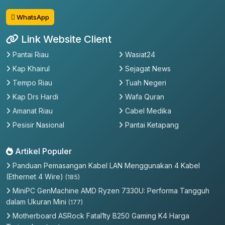
WhatsApp
Link Website Client
Pantai Riau
Wasiat24
Kap Khairul
Sejagat News
Tempo Riau
Tuah Negeri
Kap Drs Hardi
Wafa Quran
Amanat Riau
Cabel Medika
Pesisir Nasional
Pantai Ketapang
Artikel Populer
Panduan Pemasangan Kabel LAN Menggunakan 4 Kabel
(Ethernet 4 Wire)
(185)
MiniPC GenMachine AMD Ryzen 7330U: Performa Tangguh
dalam Ukuran Mini
(177)
Motherboard ASRock Fatal1ty B250 Gaming K4 Harga