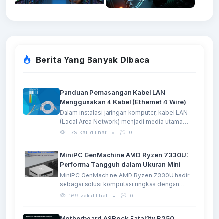
Berita Yang Banyak DIbaca
Panduan Pemasangan Kabel LAN
Menggunakan 4 Kabel (Ethernet 4 Wire)
Dalam instalasi jaringan komputer, kabel LAN
(Local Area Network) menjadi media utama…
179 kali dilihat
•
0
MiniPC GenMachine AMD Ryzen 7330U:
Performa Tangguh dalam Ukuran Mini
MiniPC GenMachine AMD Ryzen 7330U hadir
sebagai solusi komputasi ringkas dengan
performa…
169 kali dilihat
•
0
Motherboard ASRock Fatal1ty B250