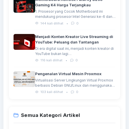
Gaming K4 Harga Terjangkau
1. Prosesor yang Cocok Motherboard ini
mendukung prosesor Intel Generasi ke-6 dan…
144 kali dilihat
•
0
Menjadi Konten Kreator Live Streaming di
YouTube: Peluang dan Tantangan
Di era digital saat ini, menjadi konten kreator di
YouTube bukan lagi…
116 kali dilihat
•
0
Pengenalan Virtual Mesin Proxmox
Virtualisasi Server Lingkungan Virtual Proxmox
berbasis Debian GNU/Linux dan menggunakan
Kernel Linux…
103 kali dilihat
•
0
Semua Kategori Artikel