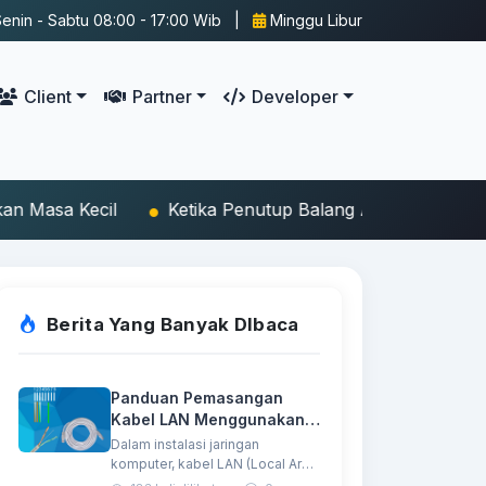
enin - Sabtu 08:00 - 17:00 Wib |
Minggu Libur
Client
Partner
Developer
Ketika Penutup Balang Asam Durian Terbang ke Atap Sen
Berita Yang Banyak DIbaca
Panduan Pemasangan
Kabel LAN Menggunakan 4
Kabel (Ethernet 4 Wire)
Dalam instalasi jaringan
komputer, kabel LAN (Local Area
Network) menjadi media