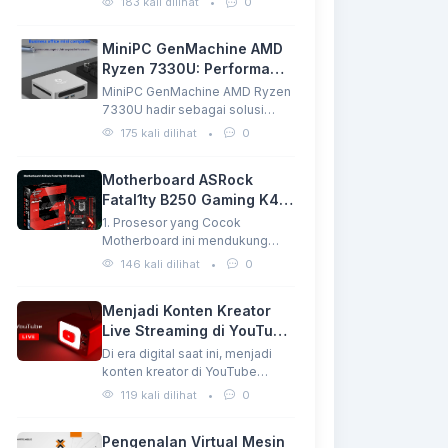
183 kali dilihat
•
0
utama…
MiniPC GenMachine AMD
Ryzen 7330U: Performa
Tangguh dalam Ukuran
MiniPC GenMachine AMD Ryzen
Mini
7330U hadir sebagai solusi
komputasi ringkas dengan
175 kali dilihat
•
0
performa…
Motherboard ASRock
Fatal1ty B250 Gaming K4
Harga Terjangkau
1. Prosesor yang Cocok
Motherboard ini mendukung
prosesor Intel Generasi ke-6
146 kali dilihat
•
0
dan…
Menjadi Konten Kreator
Live Streaming di YouTube:
Peluang dan Tantangan
Di era digital saat ini, menjadi
konten kreator di YouTube
bukan lagi…
119 kali dilihat
•
0
Pengenalan Virtual Mesin