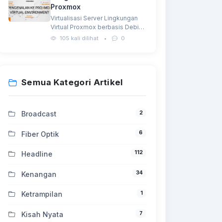
Proxmox
Virtualisasi Server Lingkungan
Virtual Proxmox berbasis Debian
GNU/Linux dan menggunakan
105 kali dilihat
•
0
Kernel Linux…
Semua Kategori Artikel
2
Broadcast
6
Fiber Optik
112
Headline
34
Kenangan
1
Ketrampilan
7
Kisah Nyata