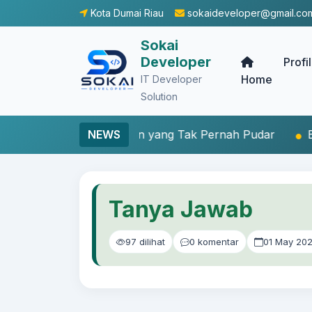
Kota Dumai Riau
sokaideveloper@gmail.co
Sokai
Developer
Profi
Home
IT Developer
Solution
enangan yang Tak Pernah Pudar
NEWS
Buah Putar, Gasing A
Tanya Jawab
97 dilihat
0 komentar
01 May 20