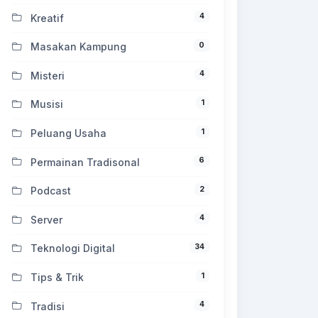
4
Kreatif
0
Masakan Kampung
4
Misteri
1
Musisi
1
Peluang Usaha
6
Permainan Tradisonal
2
Podcast
4
Server
34
Teknologi Digital
1
Tips & Trik
4
Tradisi