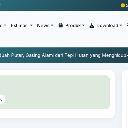
m
S
le
Estimasi
News
Produk
Download
lami dari Tepi Hutan yang Menghidupkan Masa Kecil
26